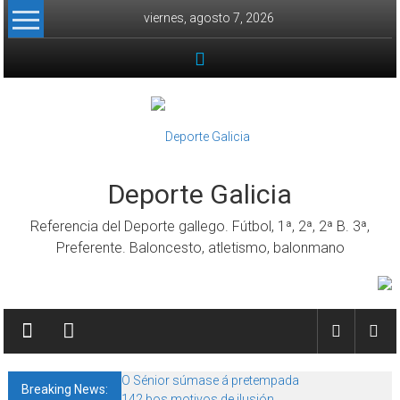
Skip to content
viernes, agosto 7, 2026
Deporte Galicia
Referencia del Deporte gallego. Fútbol, 1ª, 2ª, 2ª B. 3ª,
Preferente. Baloncesto, atletismo, balonmano
O Sénior súmase á pretempada
Breaking News:
142 bos motivos de ilusión