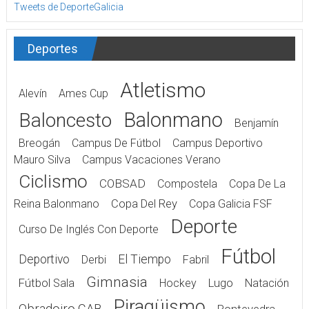
Tweets de DeporteGalicia
Deportes
Atletismo
Alevín
Ames Cup
Balonmano
Baloncesto
Benjamín
Breogán
Campus De Fútbol
Campus Deportivo
Mauro Silva
Campus Vacaciones Verano
Ciclismo
COBSAD
Compostela
Copa De La
Reina Balonmano
Copa Del Rey
Copa Galicia FSF
Deporte
Curso De Inglés Con Deporte
Fútbol
Deportivo
El Tiempo
Derbi
Fabril
Gimnasia
Fútbol Sala
Hockey
Lugo
Natación
Piragüismo
Obradoiro CAB