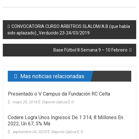
Post navigation
CONVOCATORIA CURSO ARBITROS SLALOM/A.B (que había
sido aplazado)_Verducido 23-24/03/2019
Base Fútbol 8 Semana 9 – 10 Febreiro
Mas noticias relacionadas
Presentado o V Campus da Fundación RC Celta
mayo 20, 2018
Deporte Galicia
0
Codere Logra Unos Ingresos De 1 314, 8 Millones En
2022, Un 67, 5% Má
septiembre 26, 2023
Deporte Galicia
0