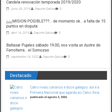
Candela renovación temporada 2019/2020
junio 26, 2019
Deporte Galicia
0
¿¿¿MISION POSIBLE???… de momento ok… a falta de 15
puntos en disputa
abril 16, 2019
Deporte Galicia
0
Baltasar Pujales sábado 19.00, nos visita un ilustre de
Ferrolterra… el Somozas
septiembre 16, 2022
Deporte Galicia
0
Destacado
Catro rivais canarios e doce galegos: así é a
Primeira Nacional que agarda ao Calvo Xiria
publicado el agosto 3, 2026