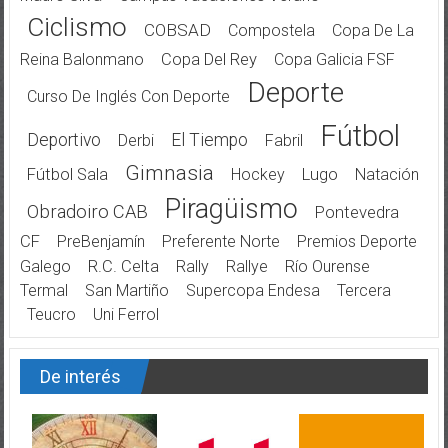
Ciclismo
COBSAD
Compostela
Copa De La
Reina Balonmano
Copa Del Rey
Copa Galicia FSF
Deporte
Curso De Inglés Con Deporte
Fútbol
Deportivo
El Tiempo
Derbi
Fabril
Gimnasia
Fútbol Sala
Hockey
Lugo
Natación
Piragüismo
Obradoiro CAB
Pontevedra
CF
PreBenjamín
Preferente Norte
Premios Deporte
Galego
R.C. Celta
Rally
Rallye
Río Ourense
Termal
San Martiño
Supercopa Endesa
Tercera
Teucro
Uni Ferrol
De interés