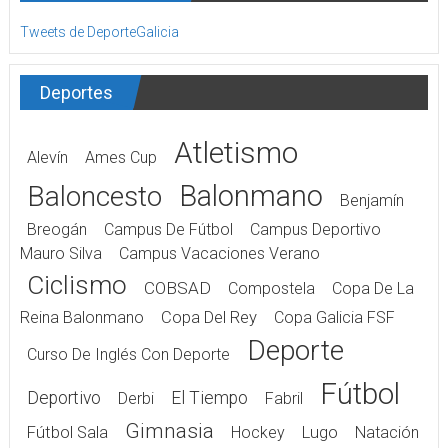
Tweets de DeporteGalicia
Deportes
Atletismo
Alevín
Ames Cup
Balonmano
Baloncesto
Benjamín
Breogán
Campus De Fútbol
Campus Deportivo
Mauro Silva
Campus Vacaciones Verano
Ciclismo
COBSAD
Compostela
Copa De La
Reina Balonmano
Copa Del Rey
Copa Galicia FSF
Deporte
Curso De Inglés Con Deporte
Fútbol
Deportivo
El Tiempo
Derbi
Fabril
Gimnasia
Fútbol Sala
Hockey
Lugo
Natación