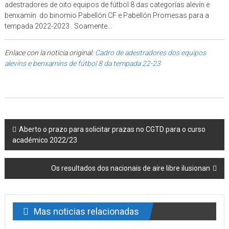
adestradores de oito equipos de fútbol 8 das categorías alevín e
benxamín do binomio Pabellón CF e Pabellón Promesas para a
tempada 2022-2023 . Soamente…
Enlace con la noticia original:
Cadro de adestradores dos equipos
alevíns e benxamíns de fútbol 8 da tempada 22-23
Post navigation
Aberto o prazo para solicitar prazas no CGTD para o curso
académico 2022/23
Os resultados dos nacionais de aire libre ilusionan
Mas noticias relacionadas