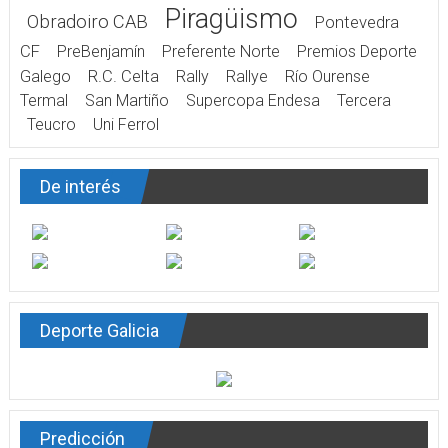
Piragüismo
Obradoiro CAB
Pontevedra
CF
PreBenjamín
Preferente Norte
Premios Deporte
Galego
R.C. Celta
Rally
Rallye
Río Ourense
Termal
San Martiño
Supercopa Endesa
Tercera
Teucro
Uni Ferrol
De interés
Deporte Galicia
Predicción