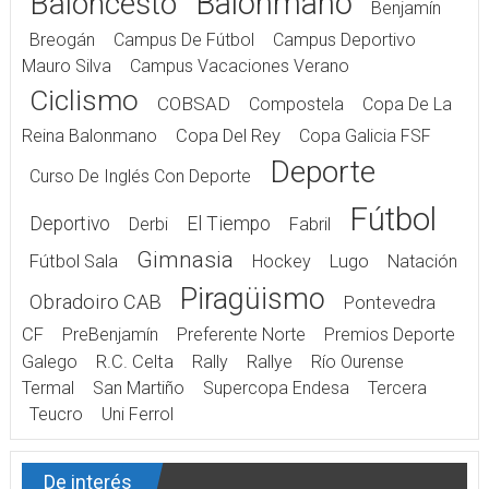
Balonmano
Baloncesto
Benjamín
Breogán
Campus De Fútbol
Campus Deportivo
Mauro Silva
Campus Vacaciones Verano
Ciclismo
COBSAD
Compostela
Copa De La
Reina Balonmano
Copa Del Rey
Copa Galicia FSF
Deporte
Curso De Inglés Con Deporte
Fútbol
Deportivo
El Tiempo
Derbi
Fabril
Gimnasia
Fútbol Sala
Hockey
Lugo
Natación
Piragüismo
Obradoiro CAB
Pontevedra
CF
PreBenjamín
Preferente Norte
Premios Deporte
Galego
R.C. Celta
Rally
Rallye
Río Ourense
Termal
San Martiño
Supercopa Endesa
Tercera
Teucro
Uni Ferrol
De interés