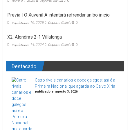
febrero 7, 2026
Deporte Galicia
0
Previa | O Xuvenil A intentará refrendar un bo inicio
septiembre 19, 2025
Deporte Galicia
0
X2: Alondras 2-1 Villalonga
septiembre 14, 2024
Deporte Galicia
0
Destacado
Catro rivais canarios e doce galegos: así é a
Primeira Nacional que agarda ao Calvo Xiria
publicado el agosto 3, 2026