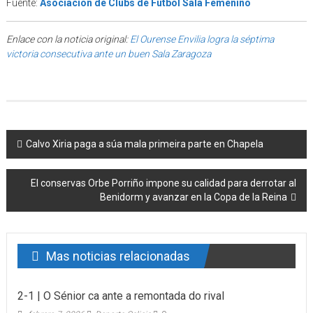
Fuente:
Asociación de Clubs de Fútbol Sala Femenino
Enlace con la noticia original:
El Ourense Envilia logra la séptima
victoria consecutiva ante un buen Sala Zaragoza
Post navigation
Calvo Xiria paga a súa mala primeira parte en Chapela
El conservas Orbe Porriño impone su calidad para derrotar al
Benidorm y avanzar en la Copa de la Reina
Mas noticias relacionadas
2-1 | O Sénior ca ante a remontada do rival