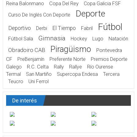
Reina Balonmano
Copa Del Rey
Copa Galicia FSF
Deporte
Curso De Inglés Con Deporte
Fútbol
Deportivo
El Tiempo
Derbi
Fabril
Gimnasia
Fútbol Sala
Hockey
Lugo
Natación
Piragüismo
Obradoiro CAB
Pontevedra
CF
PreBenjamín
Preferente Norte
Premios Deporte
Galego
R.C. Celta
Rally
Rallye
Río Ourense
Termal
San Martiño
Supercopa Endesa
Tercera
Teucro
Uni Ferrol
De interés