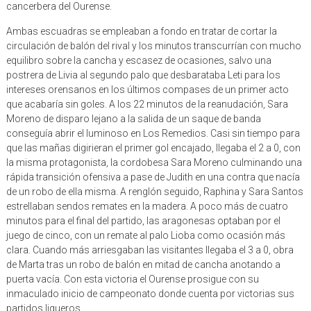
cancerbera del Ourense.
Ambas escuadras se empleaban a fondo en tratar de cortar la
circulación de balón del rival y los minutos transcurrían con mucho
equilibro sobre la cancha y escasez de ocasiones, salvo una
postrera de Livia al segundo palo que desbarataba Leti para los
intereses orensanos en los últimos compases de un primer acto
que acabaría sin goles. A los 22 minutos de la reanudación, Sara
Moreno de disparo lejano a la salida de un saque de banda
conseguía abrir el luminoso en Los Remedios. Casi sin tiempo para
que las mañas digirieran el primer gol encajado, llegaba el 2 a 0, con
la misma protagonista, la cordobesa Sara Moreno culminando una
rápida transición ofensiva a pase de Judith en una contra que nacía
de un robo de ella misma. A renglón seguido, Raphina y Sara Santos
estrellaban sendos remates en la madera. A poco más de cuatro
minutos para el final del partido, las aragonesas optaban por el
juego de cinco, con un remate al palo Lioba como ocasión más
clara. Cuando más arriesgaban las visitantes llegaba el 3 a 0, obra
de Marta tras un robo de balón en mitad de cancha anotando a
puerta vacía. Con esta victoria el Ourense prosigue con su
inmaculado inicio de campeonato donde cuenta por victorias sus
partidos ligueros.