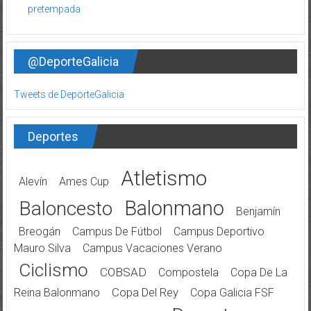
@DeporteGalicia
Tweets de DeporteGalicia
Deportes
Atletismo
Alevín
Ames Cup
Balonmano
Baloncesto
Benjamín
Breogán
Campus De Fútbol
Campus Deportivo
Mauro Silva
Campus Vacaciones Verano
Ciclismo
COBSAD
Compostela
Copa De La
Reina Balonmano
Copa Del Rey
Copa Galicia FSF