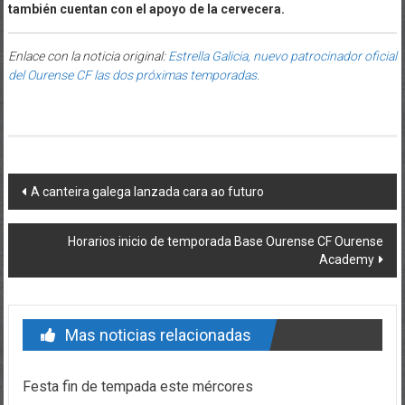
también cuentan con el apoyo de la cervecera.
Enlace con la noticia original:
Estrella Galicia, nuevo patrocinador oficial
del Ourense CF las dos próximas temporadas.
Post navigation
A canteira galega lanzada cara ao futuro
Horarios inicio de temporada Base Ourense CF Ourense
Academy
Mas noticias relacionadas
Festa fin de tempada este mércores