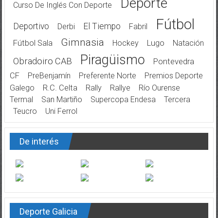
Deporte
Curso De Inglés Con Deporte
Fútbol
Deportivo
El Tiempo
Derbi
Fabril
Gimnasia
Fútbol Sala
Hockey
Lugo
Natación
Piragüismo
Obradoiro CAB
Pontevedra
CF
PreBenjamín
Preferente Norte
Premios Deporte
Galego
R.C. Celta
Rally
Rallye
Río Ourense
Termal
San Martiño
Supercopa Endesa
Tercera
Teucro
Uni Ferrol
De interés
Deporte Galicia