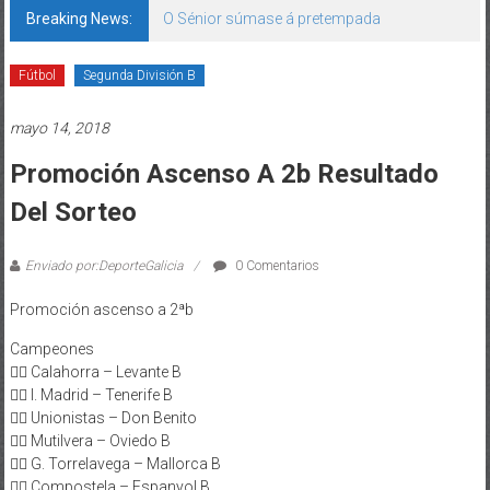
Breaking News:
O Sénior súmase á pretempada
Fútbol
Segunda División B
mayo 14, 2018
Promoción Ascenso A 2b Resultado
Del Sorteo
Enviado por:DeporteGalicia
0 Comentarios
Promoción ascenso a 2ªb
Campeones
👉🏻 Calahorra – Levante B
👉🏻 I. Madrid – Tenerife B
👉🏻 Unionistas – Don Benito
👉🏻 Mutilvera – Oviedo B
👉🏻 G. Torrelavega – Mallorca B
👉🏻 Compostela – Espanyol B