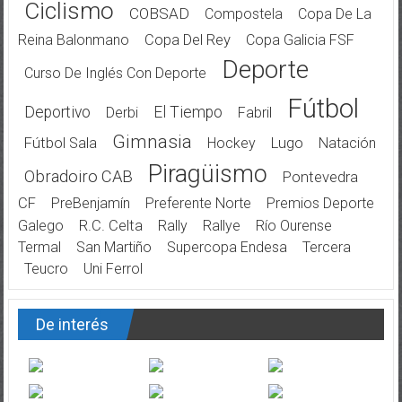
Ciclismo
COBSAD
Compostela
Copa De La
Reina Balonmano
Copa Del Rey
Copa Galicia FSF
Deporte
Curso De Inglés Con Deporte
Fútbol
Deportivo
El Tiempo
Derbi
Fabril
Gimnasia
Fútbol Sala
Hockey
Lugo
Natación
Piragüismo
Obradoiro CAB
Pontevedra
CF
PreBenjamín
Preferente Norte
Premios Deporte
Galego
R.C. Celta
Rally
Rallye
Río Ourense
Termal
San Martiño
Supercopa Endesa
Tercera
Teucro
Uni Ferrol
De interés