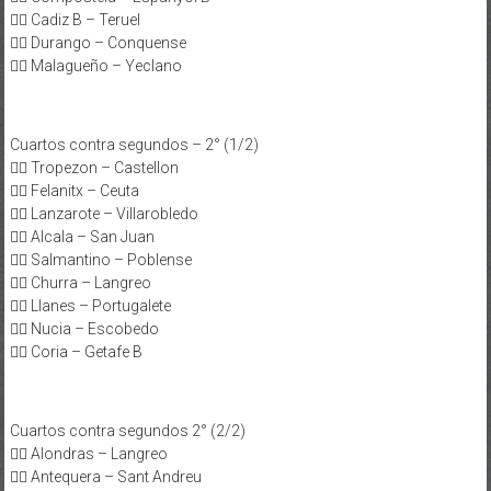
👉🏻 Cadiz B – Teruel
👉🏻 Durango – Conquense
👉🏻 Malagueño – Yeclano
Cuartos contra segundos – 2° (1/2)
👉🏻 Tropezon – Castellon
👉🏻 Felanitx – Ceuta
👉🏻 Lanzarote – Villarobledo
👉🏻 Alcala – San Juan
👉🏻 Salmantino – Poblense
👉🏻 Churra – Langreo
👉🏻 Llanes – Portugalete
👉🏻 Nucia – Escobedo
👉🏻 Coria – Getafe B
Cuartos contra segundos 2° (2/2)
👉🏻 Alondras – Langreo
👉🏻 Antequera – Sant Andreu