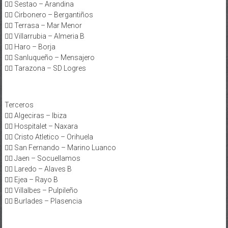
👉🏻 Sestao – Arandina
👉🏻 Cirbonero – Bergantiños
👉🏻 Terrasa – Mar Menor
👉🏻 Villarrubia – Almeria B
👉🏻 Haro – Borja
👉🏻 Sanluqueño – Mensajero
👉🏻 Tarazona – SD Logres
Terceros
👉🏻 Algeciras – Ibiza
👉🏻 Hospitalet – Naxara
👉🏻 Cristo Atletico – Orihuela
👉🏻 San Fernando – Marino Luanco
👉🏻 Jaen – Socuellamos
👉🏻 Laredo – Alaves B
👉🏻 Ejea – Rayo B
👉🏻 Villalbes – Pulpileño
👉🏻 Burlades – Plasencia