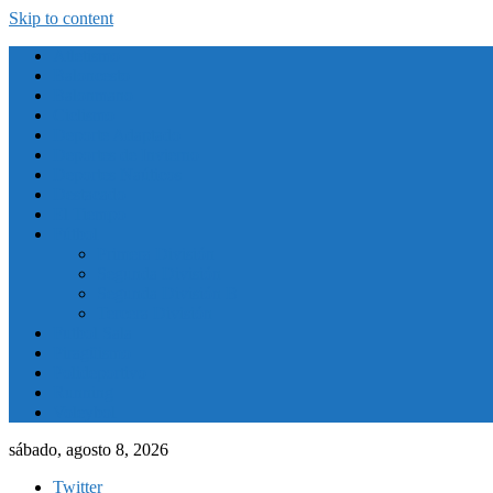
Skip to content
Atletismo
Baloncesto
Balonmano
Ciclismo
Deporte Adaptado
Deportes de Invierno
Deportes Naúticos
Destacado
El Tiempo
Fútbol
Primera División
Segunda División
Segunda División B
Tercera División
Futbol Sala
Piragüismo
Polideportivo
Running
Voleybol
sábado, agosto 8, 2026
Twitter