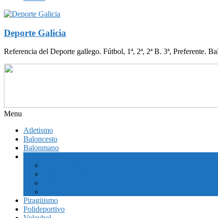
Deporte Galicia
Referencia del Deporte gallego. Fútbol, 1ª, 2ª, 2ª B. 3ª, Preferente. B
Menu
Atletismo
Baloncesto
Balonmano
Fútbol
Primera División
Segunda División
Segunda División B
Tercera División
Piragüismo
Polideportivo
Voleybol