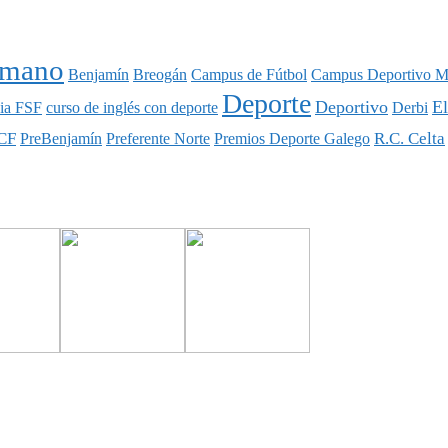
nmano
Benjamín
Breogán
Campus de Fútbol
Campus Deportivo M
Deporte
Deportivo
E
ia FSF
curso de inglés con deporte
Derbi
CF
R.C. Celta
PreBenjamín
Preferente Norte
Premios Deporte Galego