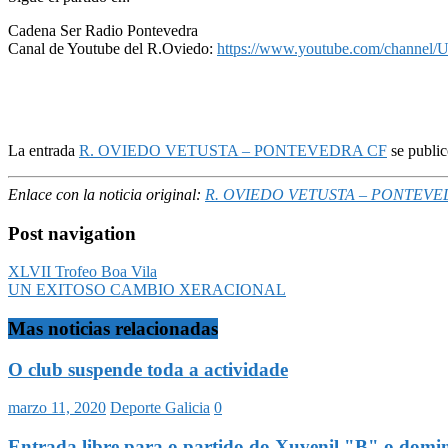
Cadena Ser Radio Pontevedra
Canal de Youtube del R.Oviedo:
https://www.youtube.com/channe
La entrada
R. OVIEDO VETUSTA – PONTEVEDRA CF
se publi
Enlace con la noticia original:
R. OVIEDO VETUSTA – PONTEVE
Post navigation
XLVII Trofeo Boa Vila
UN EXITOSO CAMBIO XERACIONAL
Mas noticias relacionadas
O club suspende toda a actividade
marzo 11, 2020
Deporte Galicia
0
Entrada libre para o partido do Xuvenil "B" o domi