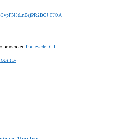
l/UCvpFN8tLnBsjPR2BCJ-FJQA
có primero en
Pontevedra C.F.
.
DRA CF
ngo co Alondras