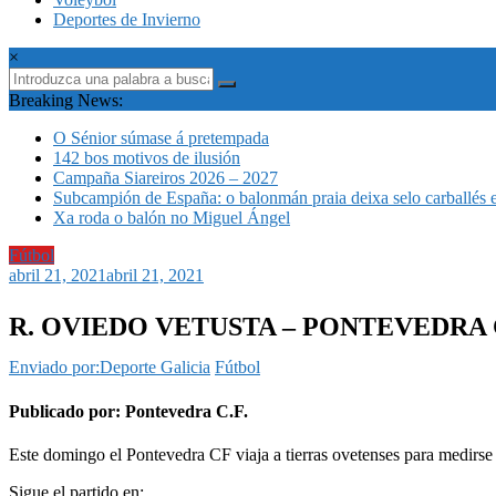
Deportes de Invierno
×
Breaking News:
O Sénior súmase á pretempada
142 bos motivos de ilusión
Campaña Siareiros 2026 – 2027
Subcampión de España: o balonmán praia deixa selo carballés 
Xa roda o balón no Miguel Ángel
Fútbol
abril 21, 2021
abril 21, 2021
R. OVIEDO VETUSTA – PONTEVEDRA
Enviado por:Deporte Galicia
Fútbol
Publicado por: Pontevedra C.F.
Este domingo el Pontevedra CF
viaja a tierras ovetenses
para medirse
Sigue el partido en: