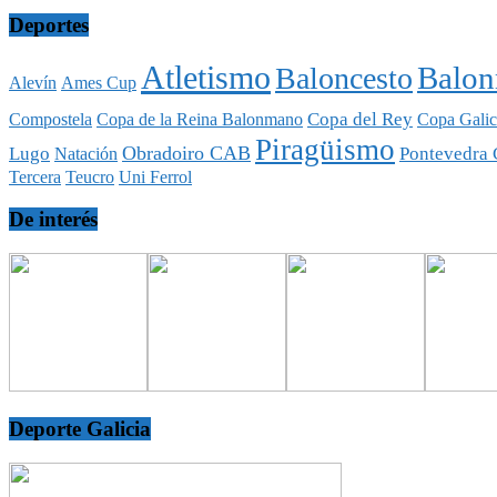
Deportes
Atletismo
Balo
Baloncesto
Alevín
Ames Cup
Copa del Rey
Compostela
Copa de la Reina Balonmano
Copa Galic
Piragüismo
Obradoiro CAB
Lugo
Pontevedra 
Natación
Tercera
Teucro
Uni Ferrol
De interés
Deporte Galicia