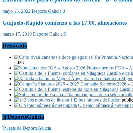
mayo 18, 2022
Deporte Galicia
0
Guijuelo-Rápido comienzo a las 17.00, alineaciones
marzo 17, 2019
Deporte Galicia
0
Destacado
2026
Nomeamentos FGA – Ag
Castillo e de 
Xa roda o balón no Migue
Campaña Siareiros 2026 – 
Castill
142 bos motivos de ilusión
publi
O Sénior súmase á pretempa
@DeporteGalicia
Tweets de DeporteGalicia