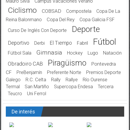
Mauro Silva
Campus Vacaciones Verano
Ciclismo
COBSAD
Compostela
Copa De La
Reina Balonmano
Copa Del Rey
Copa Galicia FSF
Deporte
Curso De Inglés Con Deporte
Fútbol
Deportivo
El Tiempo
Derbi
Fabril
Gimnasia
Fútbol Sala
Hockey
Lugo
Natación
Piragüismo
Obradoiro CAB
Pontevedra
CF
PreBenjamín
Preferente Norte
Premios Deporte
Galego
R.C. Celta
Rally
Rallye
Río Ourense
Termal
San Martiño
Supercopa Endesa
Tercera
Teucro
Uni Ferrol
De interés