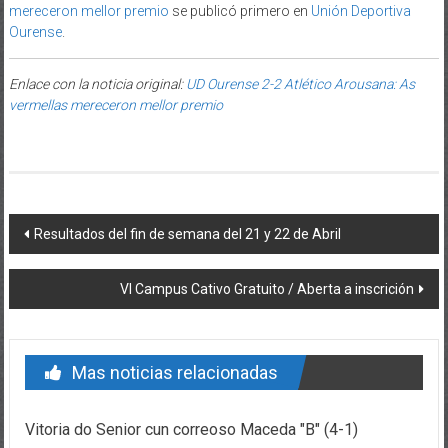
mereceron mellor premio
se publicó primero en
Unión Deportiva
Ourense
.
Enlace con la noticia original:
UD Ourense 2-2 Atlético Arousana: As
vermellas mereceron mellor premio
Post navigation
Resultados del fin de semana del 21 y 22 de Abril
VI Campus Cativo Gratuito / Aberta a inscrición
Mas noticias relacionadas
Vitoria do Senior cun correoso Maceda "B" (4-1)