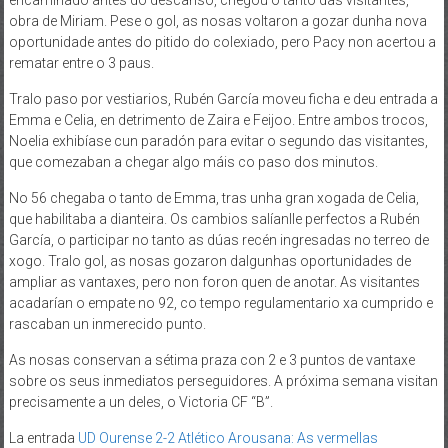
encamiñado antes do descanso, chegou o tanto das visitantes,
obra de Miriam. Pese o gol, as nosas voltaron a gozar dunha nova
oportunidade antes do pitido do colexiado, pero Pacy non acertou a
rematar entre o 3 paus.
Tralo paso por vestiarios, Rubén García moveu ficha e deu entrada a
Emma e Celia, en detrimento de Zaira e Feijoo. Entre ambos trocos,
Noelia exhibíase cun paradón para evitar o segundo das visitantes,
que comezaban a chegar algo máis co paso dos minutos.
No 56 chegaba o tanto de Emma, tras unha gran xogada de Celia,
que habilitaba a dianteira. Os cambios salíanlle perfectos a Rubén
García, o participar no tanto as dúas recén ingresadas no terreo de
xogo. Tralo gol, as nosas gozaron dalgunhas oportunidades de
ampliar as vantaxes, pero non foron quen de anotar. As visitantes
acadarían o empate no 92, co tempo regulamentario xa cumprido e
rascaban un inmerecido punto.
As nosas conservan a sétima praza con 2 e 3 puntos de vantaxe
sobre os seus inmediatos perseguidores. A próxima semana visitan
precisamente a un deles, o Victoria CF “B”.
La entrada
UD Ourense 2-2 Atlético Arousana: As vermellas