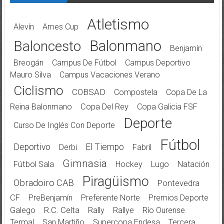
Atletismo
Alevín
Ames Cup
Balonmano
Baloncesto
Benjamín
Breogán
Campus De Fútbol
Campus Deportivo
Mauro Silva
Campus Vacaciones Verano
Ciclismo
COBSAD
Compostela
Copa De La
Reina Balonmano
Copa Del Rey
Copa Galicia FSF
Deporte
Curso De Inglés Con Deporte
Fútbol
Deportivo
El Tiempo
Derbi
Fabril
Gimnasia
Fútbol Sala
Hockey
Lugo
Natación
Piragüismo
Obradoiro CAB
Pontevedra
CF
PreBenjamín
Preferente Norte
Premios Deporte
Galego
R.C. Celta
Rally
Rallye
Río Ourense
Termal
San Martiño
Supercopa Endesa
Tercera