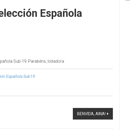
ección Española
añola Sub-19. Parabéns, loitadora
ón Española Sub19.
BENVIDA, AINA!