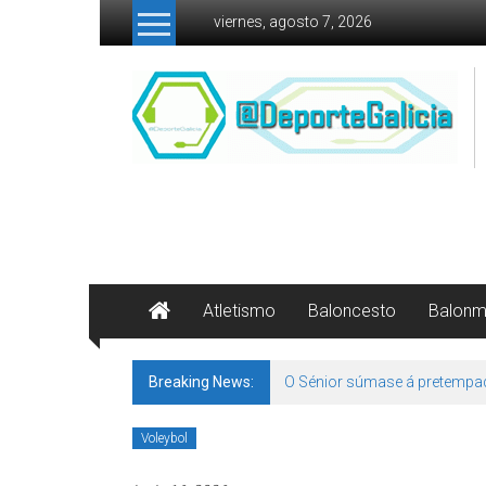
Skip to content
viernes, agosto 7, 2026
Atletismo
Baloncesto
Balon
Breaking News:
O Sénior súmase á pretempa
Voleybol