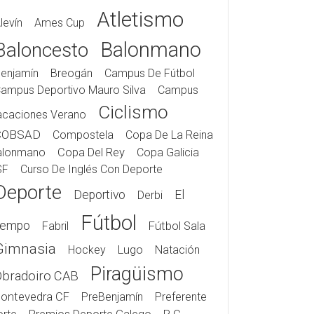
Atletismo
levín
Ames Cup
Balonmano
Baloncesto
enjamín
Breogán
Campus De Fútbol
ampus Deportivo Mauro Silva
Campus
Ciclismo
acaciones Verano
COBSAD
Compostela
Copa De La Reina
alonmano
Copa Del Rey
Copa Galicia
SF
Curso De Inglés Con Deporte
Deporte
Deportivo
El
Derbi
Fútbol
iempo
Fabril
Fútbol Sala
Gimnasia
Hockey
Lugo
Natación
Piragüismo
Obradoiro CAB
ontevedra CF
PreBenjamín
Preferente