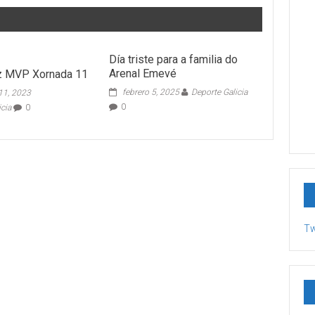
Día triste para a familia do
Arenal Emevé
z MVP Xornada 11
febrero 5, 2025
Deporte Galicia
11, 2023
0
icia
0
Tw