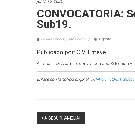
junio 16, 2026
CONVOCATORIA: Sel
Sub19.
Enviado por:Deporte Galicia
Deporte
Publicado por: C.V. Emeve
A nosa Lucy Akamere convocada coa Selección Esp
Enlace con la noticia original:
CONVOCATORIA: Selecci
Post navigation
A SEGUIR, AMELIA!