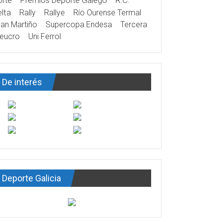
rte
Premios Deporte Galego
R.C.
lta
Rally
Rallye
Río Ourense Termal
an Martiño
Supercopa Endesa
Tercera
eucro
Uni Ferrol
De interés
Deporte Galicia