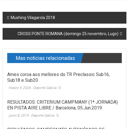
Post navigation
Mushing Vilagarcía 2018
CROSS PONTE ROMANA (domingo 25 novembro, Lugo)
Mas noticias relacionadas
Ames coroa aos mellores do TR Preclassic Sub16,
Sub18 e Sub20
marzo 9, 2026
Deporte Galicia
0
RESULTADOS: CRITERIUM CAMPMANY (1ª JORNADA)
EN PISTA AIRE LIBRE / Barcelona, 05.Jun.2019
junio 8, 2019
Deporte Galicia
0