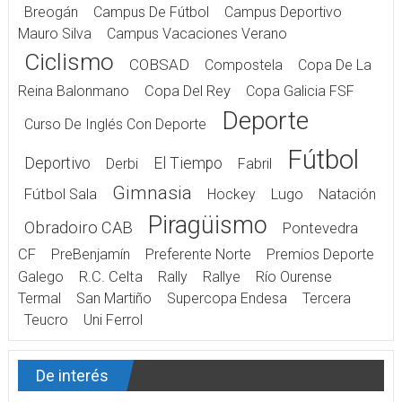
Breogán
Campus De Fútbol
Campus Deportivo
Mauro Silva
Campus Vacaciones Verano
Ciclismo
COBSAD
Compostela
Copa De La
Reina Balonmano
Copa Del Rey
Copa Galicia FSF
Deporte
Curso De Inglés Con Deporte
Fútbol
Deportivo
El Tiempo
Derbi
Fabril
Gimnasia
Fútbol Sala
Hockey
Lugo
Natación
Piragüismo
Obradoiro CAB
Pontevedra
CF
PreBenjamín
Preferente Norte
Premios Deporte
Galego
R.C. Celta
Rally
Rallye
Río Ourense
Termal
San Martiño
Supercopa Endesa
Tercera
Teucro
Uni Ferrol
De interés