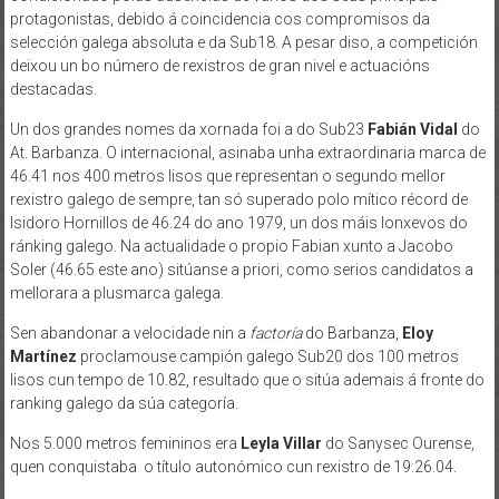
protagonistas, debido á coincidencia cos compromisos da
selección galega absoluta e da Sub18. A pesar diso, a competición
deixou un bo número de rexistros de gran nivel e actuacións
destacadas.
Un dos grandes nomes da xornada foi a do Sub23
Fabián Vidal
do
At. Barbanza. O internacional, asinaba unha extraordinaria marca de
46.41 nos 400 metros lisos que representan o segundo mellor
rexistro galego de sempre, tan só superado polo mítico récord de
Isidoro Hornillos de 46.24 do ano 1979, un dos máis lonxevos do
ránking galego. Na actualidade o propio Fabian xunto a Jacobo
Soler (46.65 este ano) sitúanse a priori, como serios candidatos a
mellorara a plusmarca galega.
Sen abandonar a velocidade nin a
factoría
do Barbanza,
Eloy
Martínez
proclamouse campión galego Sub20 dos 100 metros
lisos cun tempo de 10.82, resultado que o sitúa ademais á fronte do
ranking galego da súa categoría.
Nos 5.000 metros femininos era
Leyla Villar
do Sanysec Ourense,
quen conquistaba o título autonómico cun rexistro de 19:26.04.