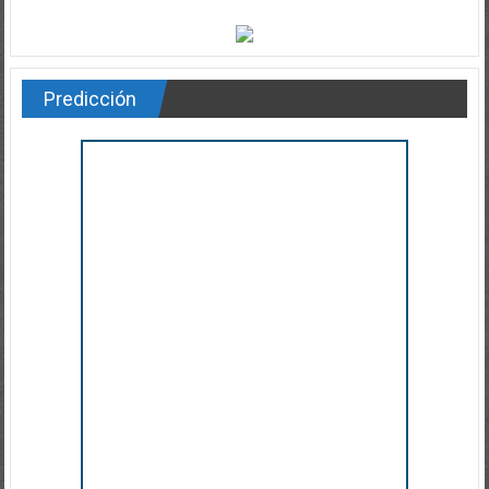
Predicción