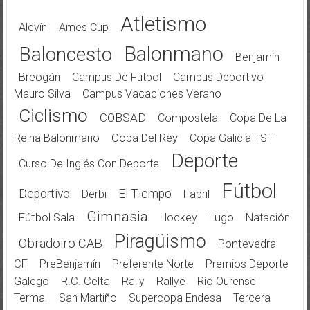
Atletismo
Alevín
Ames Cup
Balonmano
Baloncesto
Benjamín
Breogán
Campus De Fútbol
Campus Deportivo
Mauro Silva
Campus Vacaciones Verano
Ciclismo
COBSAD
Compostela
Copa De La
Reina Balonmano
Copa Del Rey
Copa Galicia FSF
Deporte
Curso De Inglés Con Deporte
Fútbol
Deportivo
El Tiempo
Derbi
Fabril
Gimnasia
Fútbol Sala
Hockey
Lugo
Natación
Piragüismo
Obradoiro CAB
Pontevedra
CF
PreBenjamín
Preferente Norte
Premios Deporte
Galego
R.C. Celta
Rally
Rallye
Río Ourense
Termal
San Martiño
Supercopa Endesa
Tercera