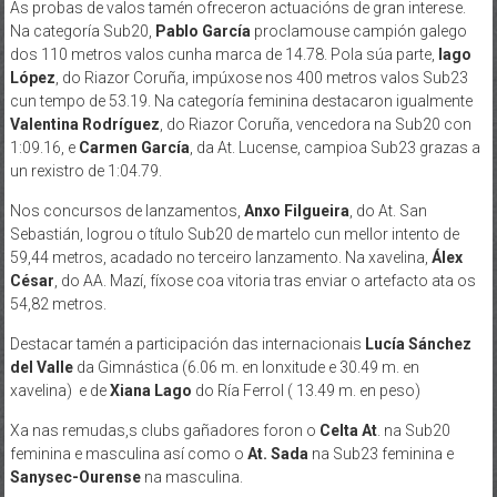
As probas de valos tamén ofreceron actuacións de gran interese.
Na categoría Sub20,
Pablo García
proclamouse campión galego
dos 110 metros valos cunha marca de 14.78. Pola súa parte,
Iago
López
, do Riazor Coruña, impúxose nos 400 metros valos Sub23
cun tempo de 53.19. Na categoría feminina destacaron igualmente
Valentina Rodríguez
, do Riazor Coruña, vencedora na Sub20 con
1:09.16, e
Carmen García
, da At. Lucense, campioa Sub23 grazas a
un rexistro de 1:04.79.
Nos concursos de lanzamentos,
Anxo Filgueira
, do At. San
Sebastián, logrou o título Sub20 de martelo cun mellor intento de
59,44 metros, acadado no terceiro lanzamento. Na xavelina,
Álex
César
, do AA. Mazí, fíxose coa vitoria tras enviar o artefacto ata os
54,82 metros.
Destacar tamén a participación das internacionais
Lucía Sánchez
del Valle
da Gimnástica (6.06 m. en lonxitude e 30.49 m. en
xavelina) e de
Xiana Lago
do Ría Ferrol ( 13.49 m. en peso)
Xa nas remudas,s clubs gañadores foron o
Celta At
. na Sub20
feminina e masculina así como o
At. Sada
na Sub23 feminina e
Sanysec-Ourense
na masculina.