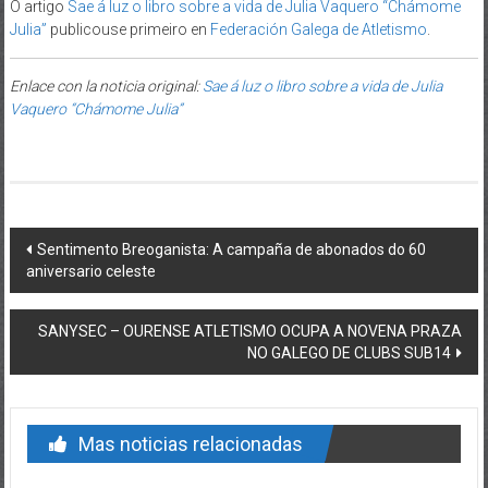
O artigo
Sae á luz o libro sobre a vida de Julia Vaquero “Chámome
Julia”
publicouse primeiro en
Federación Galega de Atletismo
.
Enlace con la noticia original:
Sae á luz o libro sobre a vida de Julia
Vaquero “Chámome Julia”
Post navigation
Sentimento Breoganista: A campaña de abonados do 60
aniversario celeste
SANYSEC – OURENSE ATLETISMO OCUPA A NOVENA PRAZA
NO GALEGO DE CLUBS SUB14
Mas noticias relacionadas