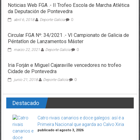
Noticias Web FGA .- II Trofeo Escola de Marcha Atlética
da Deputación de Pontevedra
abril 6, 2018
Deporte Galicia
0
Circular FGA Nº: 34/2021 .- VI Campionato de Galicia de
Péntatlon de Lanzamentos Máster
marzo 22, 2021
Deporte Galicia
0
Iria Forján e Miguel Cajaraville vencedores no trofeo
Cidade de Pontevedra
junio 21, 2018
Deporte Galicia
0
Destacado
Catro rivais canarios e doce galegos: así é a
Primeira Nacional que agarda ao Calvo Xiria
publicado el agosto 3, 2026