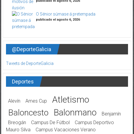
publicado el agosto 6, 2026
O Sénior súmase á pretempada
publicado el agosto 6, 2026
@DeporteGalicia
Tweets de DeporteGalicia
Deportes
Atletismo
Alevín
Ames Cup
Balonmano
Baloncesto
Benjamín
Breogán
Campus De Fútbol
Campus Deportivo
Mauro Silva
Campus Vacaciones Verano