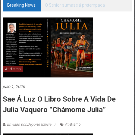
Breaking News:
O Sénior súmase á pretempada
Atletismo
julio 1, 2026
Sae Á Luz O Libro Sobre A Vida De
Julia Vaquero “Chámome Julia”
Enviado por:Deporte Galicia
Atletismo