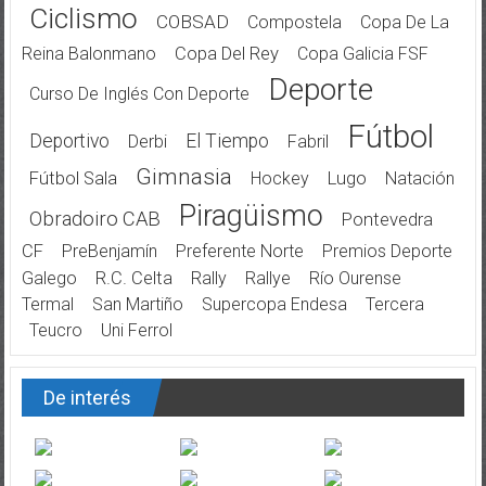
Ciclismo
COBSAD
Compostela
Copa De La
Reina Balonmano
Copa Del Rey
Copa Galicia FSF
Deporte
Curso De Inglés Con Deporte
Fútbol
Deportivo
El Tiempo
Derbi
Fabril
Gimnasia
Fútbol Sala
Hockey
Lugo
Natación
Piragüismo
Obradoiro CAB
Pontevedra
CF
PreBenjamín
Preferente Norte
Premios Deporte
Galego
R.C. Celta
Rally
Rallye
Río Ourense
Termal
San Martiño
Supercopa Endesa
Tercera
Teucro
Uni Ferrol
De interés