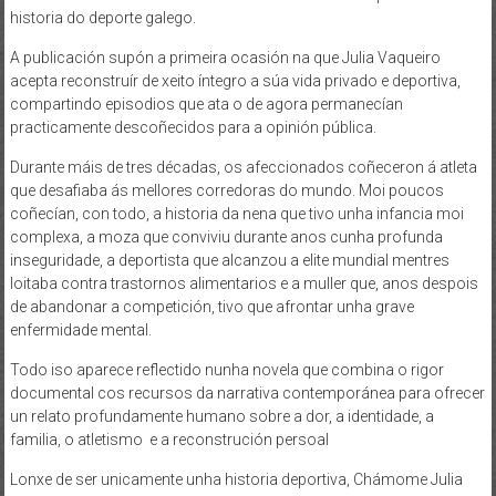
historia do deporte galego.
A publicación supón a primeira ocasión na que Julia Vaqueiro
acepta reconstruír de xeito íntegro a súa vida privado e deportiva,
compartindo episodios que ata o de agora permanecían
practicamente descoñecidos para a opinión pública.
Durante máis de tres décadas, os afeccionados coñeceron á atleta
que desafiaba ás mellores corredoras do mundo. Moi poucos
coñecían, con todo, a historia da nena que tivo unha infancia moi
complexa, a moza que conviviu durante anos cunha profunda
inseguridade, a deportista que alcanzou a elite mundial mentres
loitaba contra trastornos alimentarios e a muller que, anos despois
de abandonar a competición, tivo que afrontar unha grave
enfermidade mental.
Todo iso aparece reflectido nunha novela que combina o rigor
documental cos recursos da narrativa contemporánea para ofrecer
un relato profundamente humano sobre a dor, a identidade, a
familia, o atletismo e a reconstrución persoal
Lonxe de ser unicamente unha historia deportiva, Chámome Julia