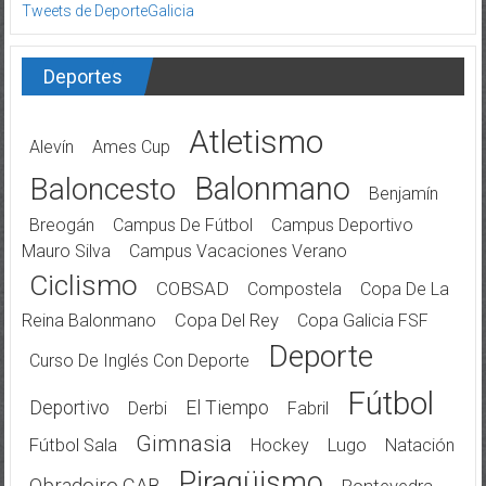
Tweets de DeporteGalicia
Deportes
Atletismo
Alevín
Ames Cup
Balonmano
Baloncesto
Benjamín
Breogán
Campus De Fútbol
Campus Deportivo
Mauro Silva
Campus Vacaciones Verano
Ciclismo
COBSAD
Compostela
Copa De La
Reina Balonmano
Copa Del Rey
Copa Galicia FSF
Deporte
Curso De Inglés Con Deporte
Fútbol
Deportivo
El Tiempo
Derbi
Fabril
Gimnasia
Fútbol Sala
Hockey
Lugo
Natación
Piragüismo
Obradoiro CAB