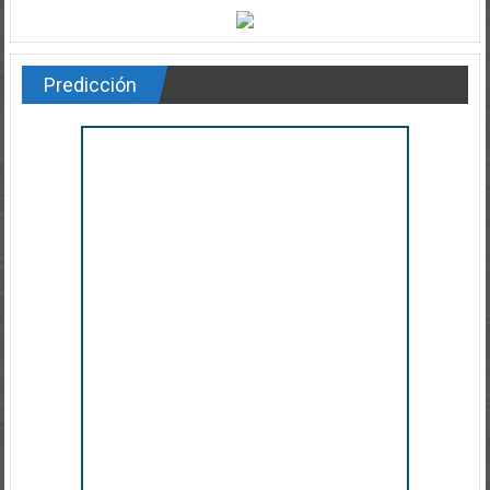
Predicción