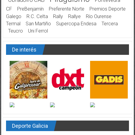
Pontevedra
CF
PreBenjamín
Preferente Norte
Premios Deporte
Galego
R.C. Celta
Rally
Rallye
Río Ourense
Termal
San Martiño
Supercopa Endesa
Tercera
Teucro
Uni Ferrol
De interés
Deporte Galicia