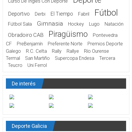
Curso De Inglés Con Deporte
Fútbol
Deportivo
El Tiempo
Derbi
Fabril
Gimnasia
Fútbol Sala
Hockey
Lugo
Natación
Piragüismo
Obradoiro CAB
Pontevedra
CF
PreBenjamín
Preferente Norte
Premios Deporte
Galego
R.C. Celta
Rally
Rallye
Río Ourense
Termal
San Martiño
Supercopa Endesa
Tercera
Teucro
Uni Ferrol
De interés
Deporte Galicia