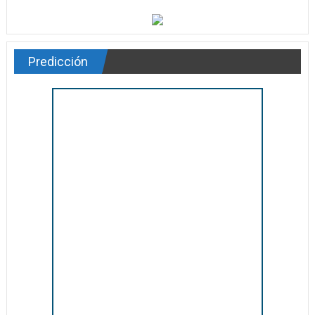
Predicción