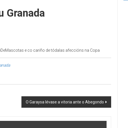
u Granada
leDeMascotas e co cariño de tódalas afeccións na Copa
anada
O Garaysa lévase a vitoria ante o Abegondo