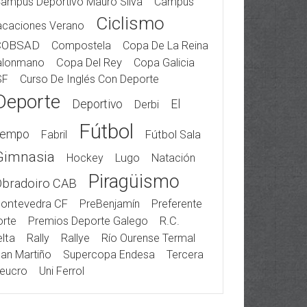
ampus Deportivo Mauro Silva
Campus
Ciclismo
acaciones Verano
COBSAD
Compostela
Copa De La Reina
alonmano
Copa Del Rey
Copa Galicia
SF
Curso De Inglés Con Deporte
Deporte
Deportivo
El
Derbi
Fútbol
iempo
Fabril
Fútbol Sala
Gimnasia
Hockey
Lugo
Natación
Piragüismo
Obradoiro CAB
ontevedra CF
PreBenjamín
Preferente
rte
Premios Deporte Galego
R.C.
lta
Rally
Rallye
Río Ourense Termal
an Martiño
Supercopa Endesa
Tercera
eucro
Uni Ferrol