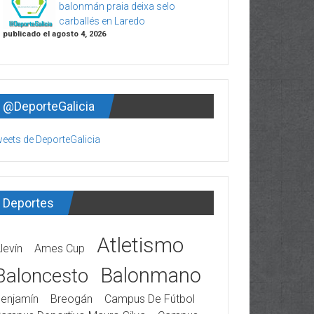
balonmán praia deixa selo
carballés en Laredo
publicado el agosto 4, 2026
@DeporteGalicia
eets de DeporteGalicia
Deportes
Atletismo
levín
Ames Cup
Balonmano
Baloncesto
enjamín
Breogán
Campus De Fútbol