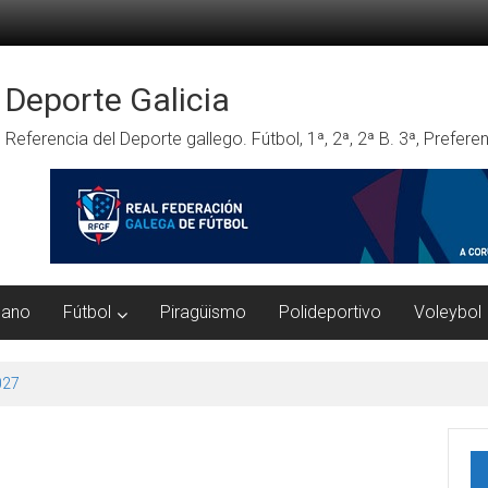
Deporte Galicia
Referencia del Deporte gallego. Fútbol, 1ª, 2ª, 2ª B. 3ª, Prefe
mano
Fútbol
Piragüismo
Polideportivo
Voleybol
027