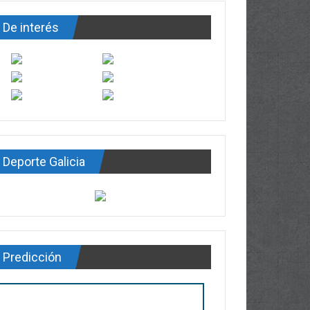
De interés
Deporte Galicia
Predicción