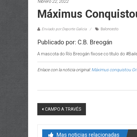
febrero 22, 2022
Máximus Conquisto
Enviado por:Deporte Galicia
Baloncesto
Publicado por: C.B. Breogán
A mascota do Río Breogán fíxose co título do #Bai
Enlace con la noticia original:
Máximus conquistou Gr
Post navigation
CAMPO A TRAVÉS
Mas noticias relacionadas