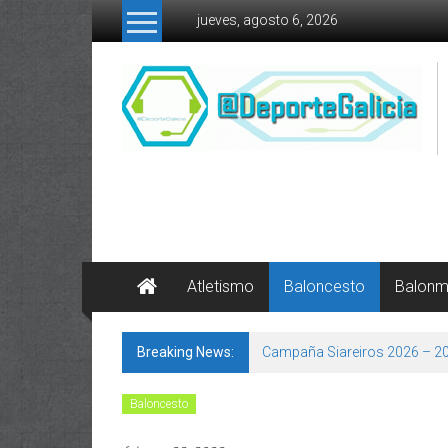
Skip to content
jueves, agosto 6, 2026
Atletismo
Baloncesto
Balon
Breaking News:
Campaña Siareiros 2026 – 2
Baloncesto