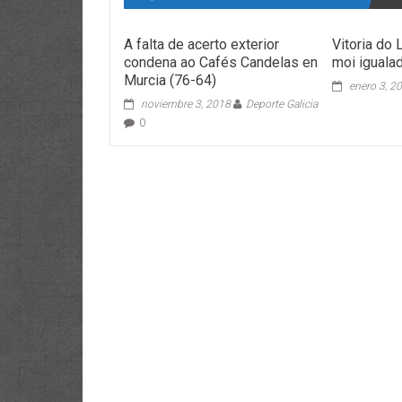
A falta de acerto exterior
Vitoria do 
condena ao Cafés Candelas en
moi iguala
Murcia (76-64)
enero 3, 2
noviembre 3, 2018
Deporte Galicia
0