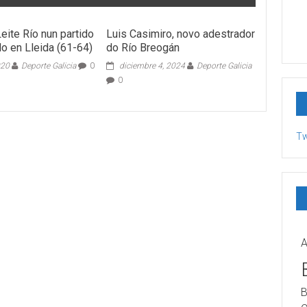
Leite Río nun partido
Luis Casimiro, novo adestrador
do en Lleida (61-64)
do Río Breogán
020
Deporte Galicia
0
diciembre 4, 2024
Deporte Galicia
0
Tw
A
B