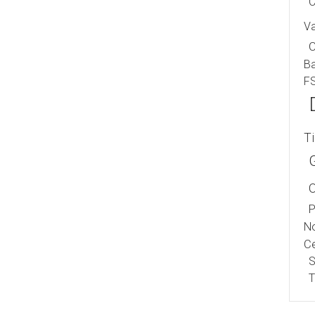
C
V
B
F
T
P
No
Ce
S
T