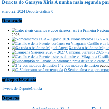
Derrota do Garaysa Xiria A nunha mala segunda par
enero 22, 2024
Deporte Galicia
0
Destacado
2026
Nomeamentos FGA – Ag
Castillo e de 
Xa roda o balón no Migue
Campaña Siareiros 2026 – 
Castill
142 bos motivos de ilusión
publi
O Sénior súmase á pretempa
@DeporteGalicia
Tweets de DeporteGalicia
Deportes