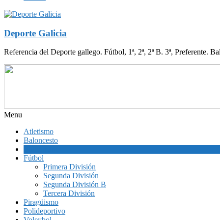
Deporte Galicia
Referencia del Deporte gallego. Fútbol, 1ª, 2ª, 2ª B. 3ª, Preferente. B
Menu
Atletismo
Baloncesto
Balonmano
Fútbol
Primera División
Segunda División
Segunda División B
Tercera División
Piragüismo
Polideportivo
Voleybol