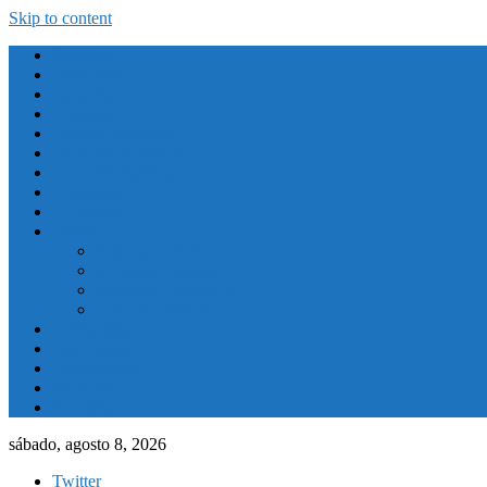
Skip to content
Atletismo
Baloncesto
Balonmano
Ciclismo
Deporte Adaptado
Deportes de Invierno
Deportes Naúticos
Destacado
El Tiempo
Fútbol
Primera División
Segunda División
Segunda División B
Tercera División
Futbol Sala
Piragüismo
Polideportivo
Running
Voleybol
sábado, agosto 8, 2026
Twitter