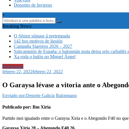
Deportes de Invierno
×
Breaking News:
O Sénior súmase á pretempada
142 bos motivos de ilusión
Campaña Siareiros 2026 – 2027
Subcampión de España: o balonmán praia deixa selo carballés 
Xa roda o balón no Miguel Ángel
Balonmano
febrero 22, 2022
febrero 22, 2022
O Garaysa lévase a vitoria ante o Abegond
Enviado por:Deporte Galicia
Balonmano
Publicado por: Bm Xiria
Partido moi igualado entre o Garaysa Xiria e o Abegondo F40 no que o
Garaysa Xiria 28 – Abegondo F40 26