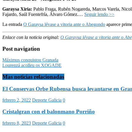
Garaysa Xiria:
Pablo Fraga, Rubén Nogareda, Marcos Varela, Nicol
Fajardo, Saúl Fuentefría, Álvaro Gómez.
…
Seguir lendo >>
La entrada
O Garaysa lévase a vitoria ante o Abegondo
aparece prim
Enlace con la noticia original:
O Garaysa lévase a vitoria ante o Ab
Post navigation
Máximus conquistou Granada
Lourenzá acolleu os XOGADE
Mas noticias relacionadas
El Conservas Orbe Rubensa busca levantarse en Gran
febrero 2, 2022
Deporte Galicia
0
Cristalgran con el balonmano Porriño
febrero 8, 2023
Deporte Galicia
0