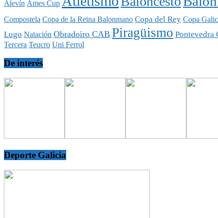
Atletismo
Balo
Baloncesto
Alevín
Ames Cup
Copa del Rey
Compostela
Copa de la Reina Balonmano
Copa Galic
Piragüismo
Obradoiro CAB
Lugo
Pontevedra 
Natación
Tercera
Teucro
Uni Ferrol
De interés
Deporte Galicia