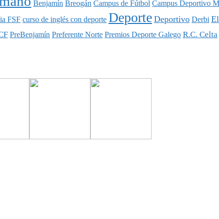
nmano
Benjamín
Breogán
Campus de Fútbol
Campus Deportivo M
Deporte
Deportivo
E
ia FSF
curso de inglés con deporte
Derbi
CF
R.C. Celta
PreBenjamín
Preferente Norte
Premios Deporte Galego