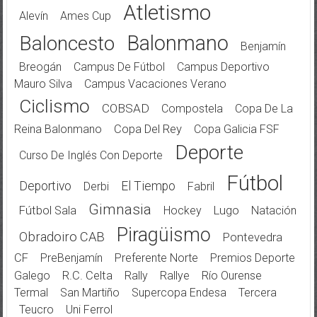
Atletismo
Alevín
Ames Cup
Balonmano
Baloncesto
Benjamín
Breogán
Campus De Fútbol
Campus Deportivo
Mauro Silva
Campus Vacaciones Verano
Ciclismo
COBSAD
Compostela
Copa De La
Reina Balonmano
Copa Del Rey
Copa Galicia FSF
Deporte
Curso De Inglés Con Deporte
Fútbol
Deportivo
El Tiempo
Derbi
Fabril
Gimnasia
Fútbol Sala
Hockey
Lugo
Natación
Piragüismo
Obradoiro CAB
Pontevedra
CF
PreBenjamín
Preferente Norte
Premios Deporte
Galego
R.C. Celta
Rally
Rallye
Río Ourense
Termal
San Martiño
Supercopa Endesa
Tercera
Teucro
Uni Ferrol